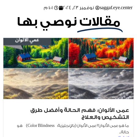
saggaf.eye.center
نوفمبر 23, 2024
1:01 م
مقالات
نوصي بها
عمى الألوان: فهم الحالة وأفضل طرق
التشخيص والعلاج
ما هو عمى الألوان؟ عمى الألوان (بالإنجليزية: Color Blindness) هو
حالة...