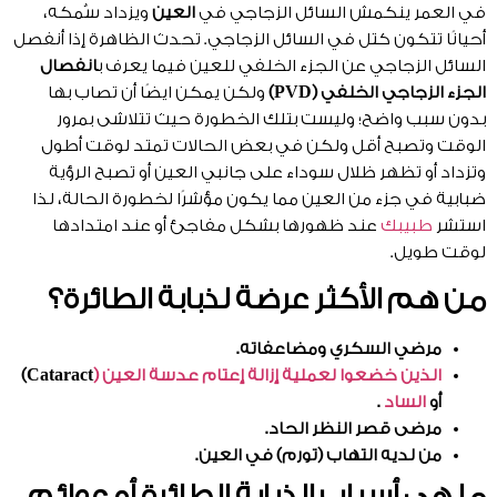
في العمر ينكمش السائل الزجاجي في
العين
ويزداد سُمكه،
أحيانًا تتكون كتل في السائل الزجاجي. تحدث الظاهرة إذا أنفصل
السائل الزجاجي عن الجزء الخلفي للعين فيما يعرف ب
انفصال
الجزء الزجاجي الخلفي (PVD)
ولكن يمكن ايضًا أن تصاب بها
بدون سبب واضح؛ وليست بتلك الخطورة حيث تتلاشى بمرور
الوقت وتصبح أقل ولكن في بعض الحالات تمتد لوقت أطول
وتزداد أو تظهر ظلال سوداء على جانبي العين أو تصبح الرؤية
ضبابية في جزء من العين مما يكون مؤشرًا لخطورة الحالة، لذا
استشر
طبيبك
عند ظهورها بشكل مفاجئ أو عند امتدادها
لوقت طويل.
من هم الأكثر عرضة لذبابة الطائرة؟
مرضي السكري ومضاعفاته.
الذين خضعوا لعملية إزالة إعتام عدسة العين (
Cataract)
أو
الساد
.
مرضى قصر النظر الحاد.
من لديه التهاب (تورم) في العين.
ما هي أسباب الذبابة الطائرة أو عوائم