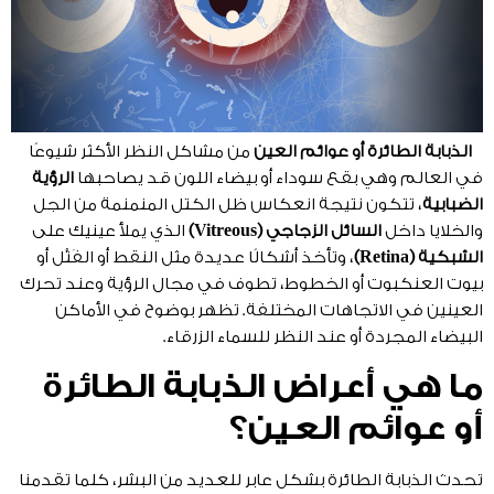
الذبابة الطائرة
أو عوائم العين
من مشاكل النظر الأكثر شيوعًا
في العالم وهي بقع سوداء أو بيضاء اللون قد يصاحبها
الرؤية
الضبابية
، تتكون نتيجة انعكاس ظل الكتل المنمنمة من الجل
والخلايا داخل
السائل الزجاجي (Vitreous)
الذي يملأ عينيك على
الشبكية (Retina)
، وتأخذ أشكالًا عديدة مثل النقط أو الفَتْل أو
بيوت العنكبوت أو الخطوط، تطوف في مجال الرؤية وعند تحرك
العينين في الاتجاهات المختلفة. تظهر بوضوح في الأماكن
البيضاء المجردة أو عند النظر للسماء الزرقاء.
ما هي أعراض الذبابة الطائرة
أو عوائم العين؟
تحدث الذبابة الطائرة بشكل عابر للعديد من البشر، كلما تقدمنا