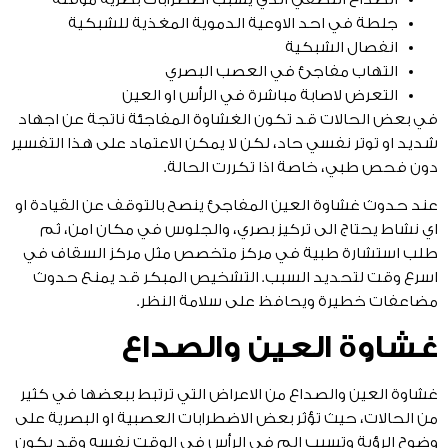
جلطة في احد الاوعية الدموية المغذية للشبكية
انفصال الشبكية
التهاب مفاجئ في العصب البصري
التعرض لاصابة مباشرة في الرأس او العين
في بعض الحالات قد تكون الغشاوة المفاجئة ناتجة عن اجهاد
شديد او توتر نفسي حاد، لكن لا يمكن الاعتماد على هذا التفسير
دون فحص طبي، خاصة اذا تكررت الحالة.
عند حدوث غشاوة العين المفاجئ ينصح بالتوقف عن القيادة او
اي نشاط يحتاج الى تركيز بصري، والجلوس في مكان امن، ثم
طلب استشارة طبية في مركز متخصص مثل مركز السقاف في
اسرع وقت لتحديد السبب. التشخيص المبكر قد يمنع حدوث
مضاعفات خطيرة ويحافظ على سلامة النظر.
غشاوة العين والصداع
غشاوة العين والصداع من الاعراض التي ترتبط ببعضها في كثير
من الحالات، حيث تؤثر بعض الاضطرابات العصبية او البصرية على
وضوح الرؤية وتسبب الم في الرأس في الوقت نفسه وقد يكون