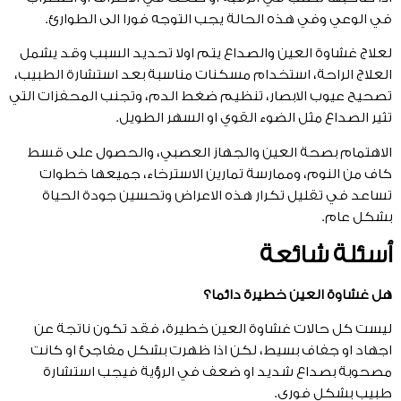
في الوعي وفي هذه الحالة يجب التوجه فورا الى الطوارئ.
لعلاج غشاوة العين والصداع يتم اولا تحديد السبب وقد يشمل
العلاج الراحة، استخدام مسكنات مناسبة بعد استشارة الطبيب،
تصحيح عيوب الابصار، تنظيم ضغط الدم، وتجنب المحفزات التي
تثير الصداع مثل الضوء القوي او السهر الطويل.
الاهتمام بصحة العين والجهاز العصبي، والحصول على قسط
كاف من النوم، وممارسة تمارين الاسترخاء، جميعها خطوات
تساعد في تقليل تكرار هذه الاعراض وتحسين جودة الحياة
بشكل عام.
أسئلة شائعة
هل غشاوة العين خطيرة دائما؟
ليست كل حالات غشاوة العين خطيرة، فقد تكون ناتجة عن
اجهاد او جفاف بسيط، لكن اذا ظهرت بشكل مفاجئ او كانت
مصحوبة بصداع شديد او ضعف في الرؤية فيجب استشارة
طبيب بشكل فوري.