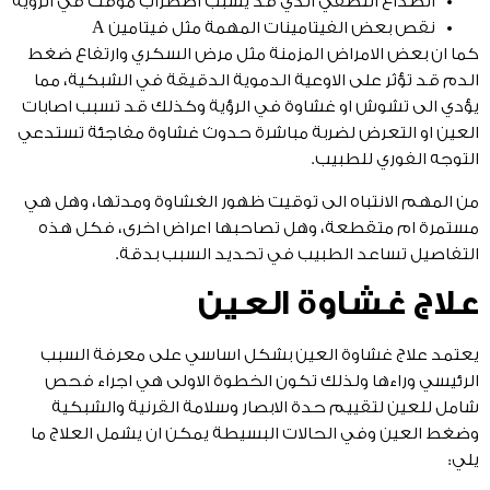
الصداع النصفي الذي قد يسبب اضطراب مؤقت في الرؤية
نقص بعض الفيتامينات المهمة مثل فيتامين A
كما ان بعض الامراض المزمنة مثل مرض السكري وارتفاع ضغط
الدم قد تؤثر على الاوعية الدموية الدقيقة في الشبكية، مما
يؤدي الى تشوش او غشاوة في الرؤية وكذلك قد تسبب اصابات
العين او التعرض لضربة مباشرة حدوث غشاوة مفاجئة تستدعي
التوجه الفوري للطبيب.
من المهم الانتباه الى توقيت ظهور الغشاوة ومدتها، وهل هي
مستمرة ام متقطعة، وهل تصاحبها اعراض اخرى، فكل هذه
التفاصيل تساعد الطبيب في تحديد السبب بدقة.
علاج غشاوة العين
يعتمد علاج غشاوة العين بشكل اساسي على معرفة السبب
الرئيسي وراءها ولذلك تكون الخطوة الاولى هي اجراء فحص
شامل للعين لتقييم حدة الابصار وسلامة القرنية والشبكية
وضغط العين وفي الحالات البسيطة يمكن ان يشمل العلاج ما
يلي: