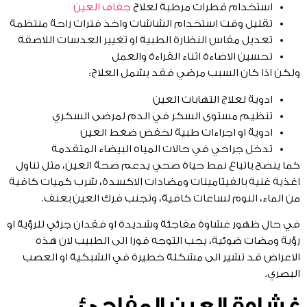
استخدام قطرات مرطبة لعلاج
جفاف العين
تقليل وقت استخدام الشاشات واخذ فترات راحة منتظمة
تعديل مقاس النظارة الطبية او تغيير العدسات اللاصقة
تحسين الاضاءة اثناء القراءة والعمل
ولكن اذا كان السبب مرضي فقد يشمل العلاج:
ادوية لعلاج التهابات العين
تنظيم مستوى السكر في الدم لمرضى السكري
ادوية او اجراءات طبية لخفض ضغط العين
تدخل جراحي في حالات المياه البيضاء المتقدمة
كما ينصح باتباع نمط حياة صحي يدعم صحة العين، مثل تناول
اغذية غنية بالفيتامينات ومضادات الاكسدة، شرب كميات كافية
من الماء، النوم لساعات كافية، وتجنب فرك العين بعنف.
في حال ظهور غشاوة مفاجئة وشديدة او فقدان جزئي للرؤية او
رؤية ومضات ضوئية، يجب التوجه فورا الى الطبيب لان هذه
الاعراض قد تشير الى مشكلة خطيرة في الشبكية او العصب
البصري.
غشاوة العين المفاجئ