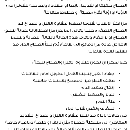
الصداع خفيفا او شديدا، نابضا او مستمرا، ويصاحبه تشوش في
الرؤية او رؤية بقع مضيئة او خطوط متعرجة.
من اكثر الاسباب شيوعا لظهور غشاوة العين والصداع هو
الصداع النصفي، حيث يعاني المريض من اضطرابات بصرية تسبق
الصداع او ترافقه، وتعرف هذه الحالة بالهالة البصرية وتستمر
الاعراض عادة من دقائق الى ساعة، ثم يبدأ الصداع الذي قد
يستمر لعدة ساعات.
كما يمكن ان تكون غشاوة العين والصداع نتيجة:
اجهاد العين بسبب العمل الطويل امام الشاشات
ضعف النظر غير المصحح بعدسات مناسبة
ارتفاع ضغط الدم
التوتر والضغط النفسي
قلة النوم
الجفاف ونقص شرب الماء
في حالات نادرة قد تشير غشاوة العين والصداع الشديد
المفاجئ الى مشكلة خطيرة مثل نزيف او جلطة دماغية، خاصة
اذا صاحبها تصلب في الرقبة او ضعف في الاطراف او اضطراب