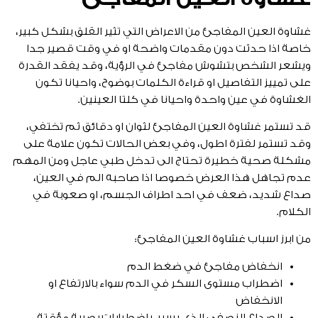
غشاوة العين المفاجئ من الاعراض التي تثير القلق بشكل كبير،
خاصة اذا حدثت دون مقدمات واضحة او في وقت قصير جدا
ويشعر الشخص بتشوش مفاجئ في الرؤية، وقد يفقد القدرة
على تمييز التفاصيل او قراءة الكلمات بوضوح، واحيانا تكون
الغشاوة في عين واحدة واحيانا في كلتا العينين.
قد تستمر غشاوة العين المفاجئ لثوان او دقائق ثم تختفي،
وقد تستمر لفترة اطول، وفي بعض الحالات تكون علامة على
مشكلة صحية خطيرة تحتاج الى تدخل طبي عاجل ومن المهم
عدم تجاهل هذا العرض خصوصا اذا صاحبه الم في العين،
صداع شديد، ضعف في احد اطراف الجسم، او صعوبة في
الكلام.
من ابرز اسباب غشاوة العين المفاجئ:
انخفاض مفاجئ في ضغط الدم
اضطراب مستوى السكر في الدم سواء بالارتفاع او
الانخفاض
الصداع النصفي الذي يسبب اضطرابات بصرية مؤقتة